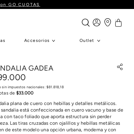
o con GO CUOTAS
ras
Accesorios
Outlet
NDALIA GADEA
99
.
000
o sin impuestos nacionales:
$
81
.
818
,
18
otas de
$
33
.
000
alia plana de cuero con hebillas y detalles metálicos.
 sandalia está confeccionada en cuero vacuno y base de
 con taco foliado que aporta estructura sin perder
reza. Las tiras cruzadas con ojalillos y hebillas metálicas
n de este modelo una opción urbana, moderna y con