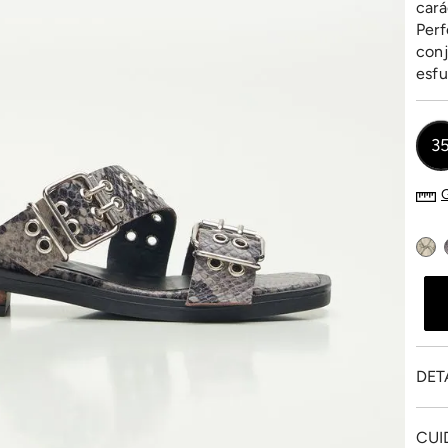
cará
Perf
conj
esfu
3
DET
CUI