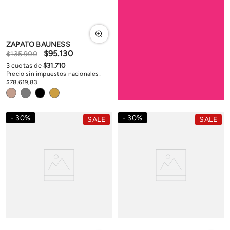
ZAPATO BAUNESS
$
95
.
130
$
135
.
900
3
cuotas de
$
31
.
710
Precio sin impuestos nacionales:
$
78
.
619
,
83
30
%
30
%
SALE
SALE