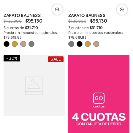
ZAPATO BAUNESS
ZAPATO BAUNESS
$
95
.
130
$
95
.
130
$
135
.
900
$
135
.
900
3
cuotas de
$
31
.
710
3
cuotas de
$
31
.
710
Precio sin impuestos nacionales:
Precio sin impuestos nacionales:
$
78
.
619
,
83
$
78
.
619
,
83
30
%
SALE