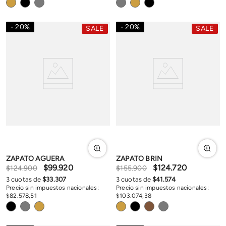
20
%
20
%
SALE
SALE
ZAPATO AGUERA
ZAPATO BRIN
$
99
.
920
$
124
.
720
$
124
.
900
$
155
.
900
3
cuotas de
$
33
.
307
3
cuotas de
$
41
.
574
Precio sin impuestos nacionales:
Precio sin impuestos nacionales:
$
82
.
578
,
51
$
103
.
074
,
38