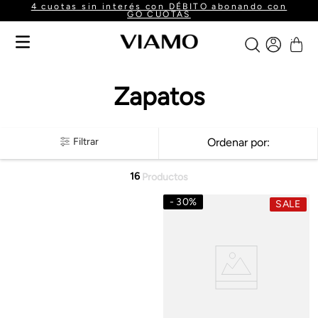
Envío gratis a partir de $160.000
Zapatos
Filtrar
Ordenar por
16
Productos
30
%
SALE