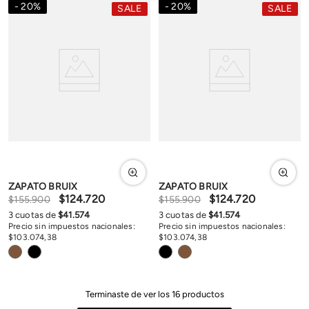
20
%
20
%
SALE
SALE
ZAPATO BRUIX
ZAPATO BRUIX
$
124
.
720
$
124
.
720
$
155
.
900
$
155
.
900
3
cuotas de
$
41
.
574
3
cuotas de
$
41
.
574
Precio sin impuestos nacionales:
Precio sin impuestos nacionales:
$
103
.
074
,
38
$
103
.
074
,
38
Terminaste de ver los
16
productos