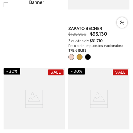
ZAPATO BECHER
$
95
.
130
$
135
.
900
3
cuotas de
$
31
.
710
Precio sin impuestos nacionales:
$
78
.
619
,
83
30
%
30
%
SALE
SALE