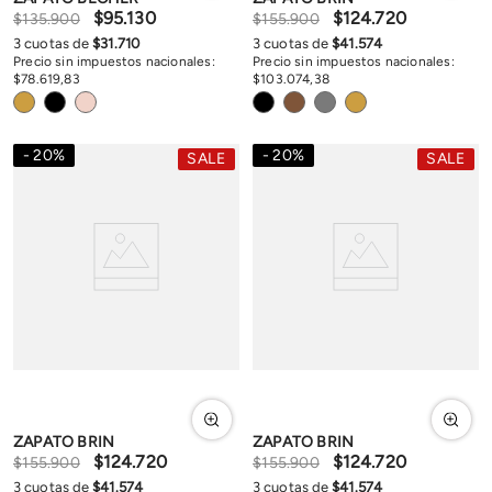
$
95
.
130
$
124
.
720
$
135
.
900
$
155
.
900
3
cuotas de
$
31
.
710
3
cuotas de
$
41
.
574
Precio sin impuestos nacionales:
Precio sin impuestos nacionales:
$
78
.
619
,
83
$
103
.
074
,
38
20
%
20
%
SALE
SALE
ZAPATO BRIN
ZAPATO BRIN
$
124
.
720
$
124
.
720
$
155
.
900
$
155
.
900
3
cuotas de
$
41
.
574
3
cuotas de
$
41
.
574