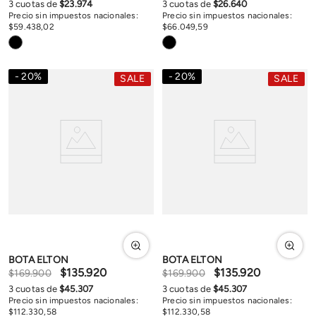
3
cuotas de
$
23
.
974
3
cuotas de
$
26
.
640
Precio sin impuestos nacionales:
Precio sin impuestos nacionales:
$
59
.
438
,
02
$
66
.
049
,
59
20
%
20
%
SALE
SALE
BOTA ELTON
BOTA ELTON
$
135
.
920
$
135
.
920
$
169
.
900
$
169
.
900
3
cuotas de
$
45
.
307
3
cuotas de
$
45
.
307
Precio sin impuestos nacionales:
Precio sin impuestos nacionales:
$
112
.
330
,
58
$
112
.
330
,
58