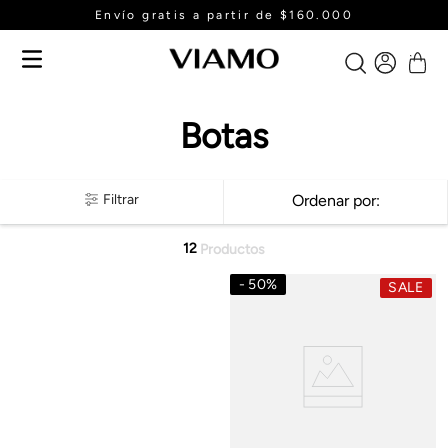
Envío gratis a partir de $160.000
Botas
Filtrar
Ordenar por
12
Productos
50
%
SALE