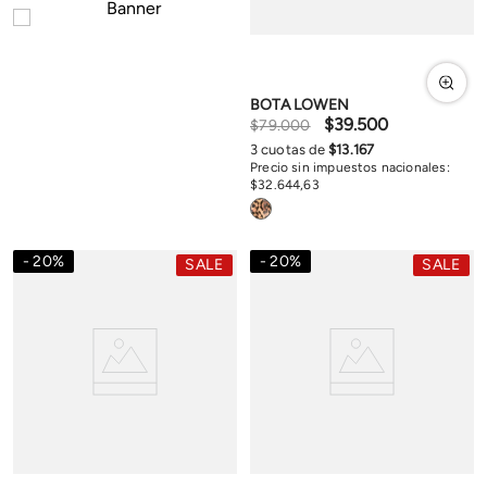
BOTA LOWEN
$
39
.
500
$
79
.
000
3
cuotas de
$
13
.
167
Precio sin impuestos nacionales:
$
32
.
644
,
63
20
%
20
%
SALE
SALE