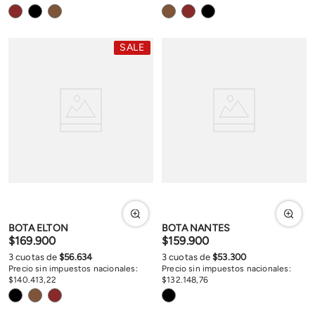
SALE
BOTA ELTON
BOTA NANTES
$
169
.
900
$
159
.
900
3
cuotas de
$
56
.
634
3
cuotas de
$
53
.
300
Precio sin impuestos nacionales:
Precio sin impuestos nacionales:
$
140
.
413
,
22
$
132
.
148
,
76