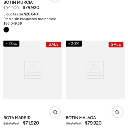
BOTIN MURCIA
$
79
.
920
$
99
.
900
3
cuotas de
$
26
.
640
Precio sin impuestos nacionales:
$
66
.
049
,
59
20
%
20
%
SALE
SALE
BOTA MADRID
BOTIN MALAGA
$
71
.
920
$
79
.
920
$
89
.
900
$
99
.
900