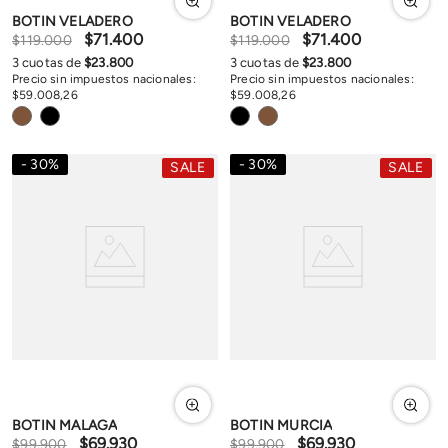
BOTIN VELADERO
BOTIN VELADERO
$
71
.
400
$
71
.
400
$
119
.
000
$
119
.
000
3
cuotas de
$
23
.
800
3
cuotas de
$
23
.
800
Precio sin impuestos nacionales:
Precio sin impuestos nacionales:
$
59
.
008
,
26
$
59
.
008
,
26
30
%
30
%
SALE
SALE
BOTIN MALAGA
BOTIN MURCIA
$
69
.
930
$
69
.
930
$
99
.
900
$
99
.
900