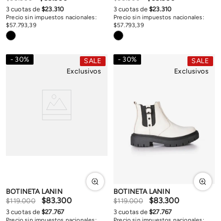
3
cuotas de
$
23
.
310
3
cuotas de
$
23
.
310
Precio sin impuestos nacionales:
Precio sin impuestos nacionales:
$
57
.
793
,
39
$
57
.
793
,
39
30
%
30
%
SALE
SALE
Exclusivos
Exclusivos
BOTINETA LANIN
BOTINETA LANIN
$
83
.
300
$
83
.
300
$
119
.
000
$
119
.
000
3
cuotas de
$
27
.
767
3
cuotas de
$
27
.
767
Precio sin impuestos nacionales:
Precio sin impuestos nacionales: