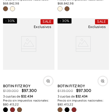
$
68
.
842
,
98
$
68
.
842
,
98
30
%
30
%
SALE
SALE
Exclusivos
Exclusivos
BOTIN FITZ ROY
BOTIN FITZ ROY
$
97
.
300
$
97
.
300
$
139
.
000
$
139
.
000
3
cuotas de
$
32
.
434
3
cuotas de
$
32
.
434
Precio sin impuestos nacionales:
Precio sin impuestos nacionales:
$
80
.
413
,
22
$
80
.
413
,
22