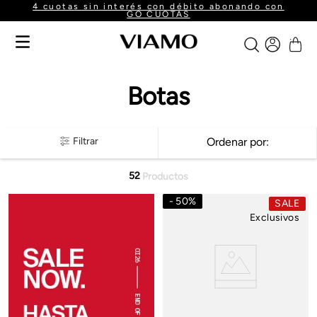
4 cuotas sin interés con débito abonando con
GO CUOTAS
Botas
Filtrar
Ordenar por
52
Productos
50
%
SALE
Exclusivos