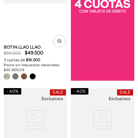
BOTIN LLAO LLAO
$
49
.
500
$
99
.
000
3
cuotas de
$
16
.
500
Precio sin impuestos nacionales:
$
40
.
909
,
09
40
%
40
%
SALE
SALE
Exclusivos
Exclusivos