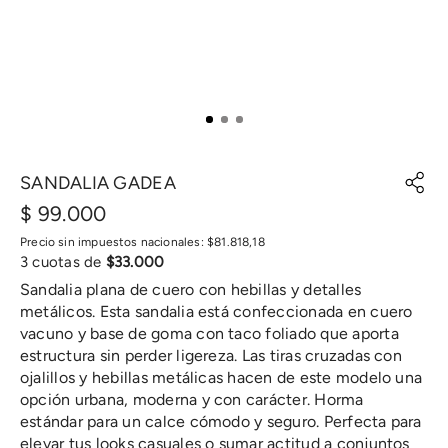
SANDALIA GADEA
$
99
.
000
Precio sin impuestos nacionales:
$
81
.
818
,
18
3
cuotas de
$
33
.
000
Sandalia plana de cuero con hebillas y detalles
metálicos. Esta sandalia está confeccionada en cuero
vacuno y base de goma con taco foliado que aporta
estructura sin perder ligereza. Las tiras cruzadas con
ojalillos y hebillas metálicas hacen de este modelo una
opción urbana, moderna y con carácter. Horma
estándar para un calce cómodo y seguro. Perfecta para
elevar tus looks casuales o sumar actitud a conjuntos