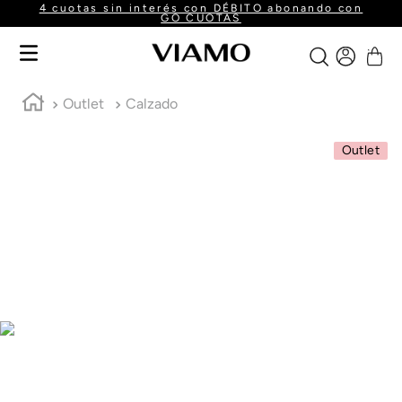
4 cuotas sin interés con DÉBITO abonando con
GO CUOTAS
Outlet
Calzado
Outlet