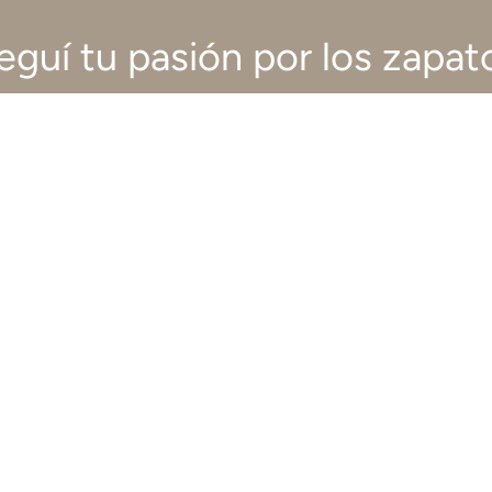
eguí tu pasión por los zapat
VIAMO TE AYUDA
CENTRO DE AYUDA
Cambios y devoluciones
Promociones
Contacto
Libro de quejas