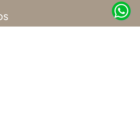
os
NEWSLETTER
Suscribite y enterate de las ofertas y
promociones antes que nadie.