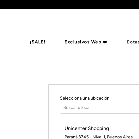
¡SALE!
Exclusivos Web ❤️
Bota
Botas De Ca
Billeteras
Zapatos
Mules
B
Selecciona una ubicación
Buscá tu local
Unicenter Shopping
Paraná 3745 - Nivel 1
,
Buenos Aires