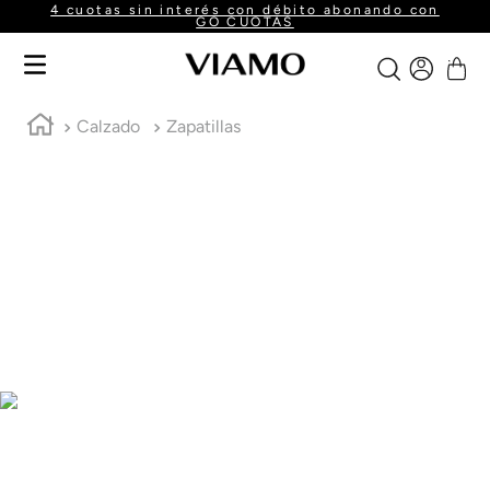
4 cuotas sin interés con débito abonando con
GO CUOTAS
Calzado
Zapatillas