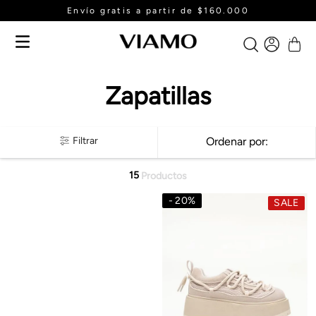
Envío gratis a partir de $160.000
Zapatillas
Filtrar
Ordenar por
15
Productos
20
%
SALE