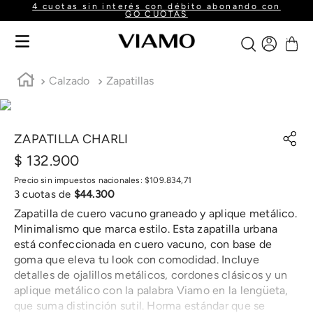
4 cuotas sin interés con débito abonando con
GO CUOTAS
Calzado
Zapatillas
ZAPATILLA CHARLI
$
132
.
900
Precio sin impuestos nacionales:
$
109
.
834
,
71
3
cuotas de
$
44
.
300
Zapatilla de cuero vacuno graneado y aplique metálico.
Minimalismo que marca estilo. Esta zapatilla urbana
está confeccionada en cuero vacuno, con base de
goma que eleva tu look con comodidad. Incluye
detalles de ojalillos metálicos, cordones clásicos y un
aplique metálico con la palabra Viamo en la lengüeta,
que suma distinción sutil. Horma estándar que se