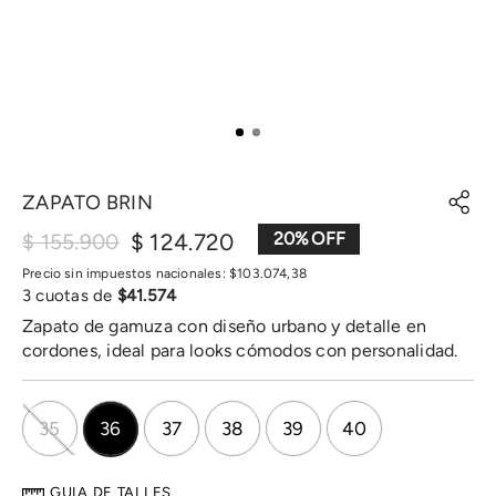
ZAPATO BRIN
$
124
.
720
20
%
$
155
.
900
Precio sin impuestos nacionales:
$
103
.
074
,
38
3
cuotas de
$
41
.
574
Zapato de gamuza con diseño urbano y detalle en
cordones, ideal para looks cómodos con personalidad.
35
36
37
38
39
40
GUIA DE TALLES