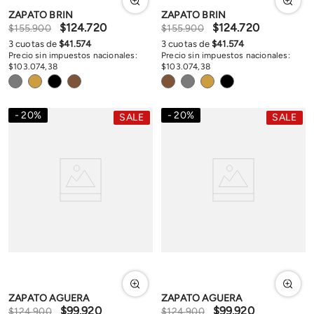
ZAPATO BRIN
ZAPATO BRIN
$
124
.
720
$
124
.
720
$
155
.
900
$
155
.
900
3
cuotas de
$
41
.
574
3
cuotas de
$
41
.
574
Precio sin impuestos nacionales:
Precio sin impuestos nacionales:
$
103
.
074
,
38
$
103
.
074
,
38
20
%
20
%
SALE
SALE
ZAPATO AGUERA
ZAPATO AGUERA
$
99
.
920
$
99
.
920
$
124
.
900
$
124
.
900