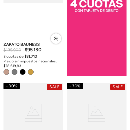
ZAPATO BAUNESS
$
95
.
130
$
135
.
900
3
cuotas de
$
31
.
710
Precio sin impuestos nacionales:
$
78
.
619
,
83
30
%
30
%
SALE
SALE