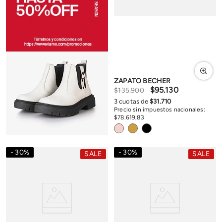
ZAPATO BECHER
$
95
.
130
$
135
.
900
3
cuotas de
$
31
.
710
Precio sin impuestos nacionales:
$
78
.
619
,
83
30
%
30
%
SALE
SALE