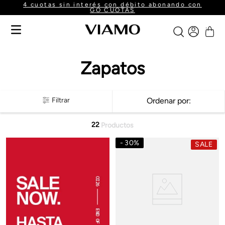
4 cuotas sin interés con débito abonando con
GO CUOTAS
Zapatos
Filtrar
Ordenar por
22
Productos
30
%
SALE