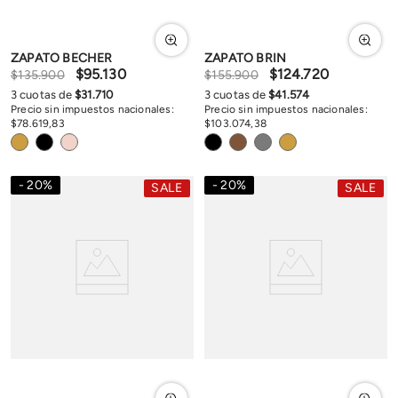
ZAPATO BECHER
ZAPATO BRIN
$
95
.
130
$
124
.
720
$
135
.
900
$
155
.
900
3
cuotas de
$
31
.
710
3
cuotas de
$
41
.
574
Precio sin impuestos nacionales:
Precio sin impuestos nacionales:
$
78
.
619
,
83
$
103
.
074
,
38
20
%
20
%
SALE
SALE