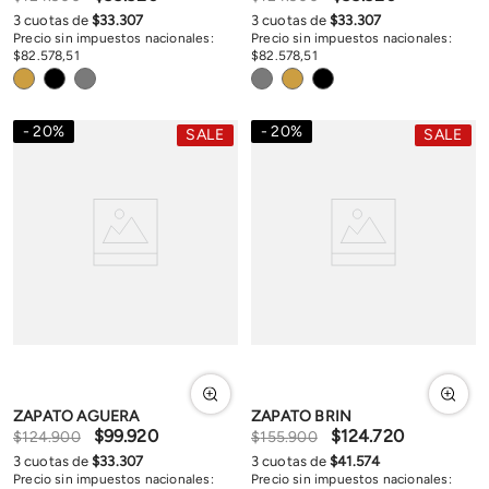
3
cuotas de
$
33
.
307
3
cuotas de
$
33
.
307
Precio sin impuestos nacionales:
Precio sin impuestos nacionales:
$
82
.
578
,
51
$
82
.
578
,
51
20
%
20
%
SALE
SALE
ZAPATO AGUERA
ZAPATO BRIN
$
99
.
920
$
124
.
720
$
124
.
900
$
155
.
900
3
cuotas de
$
33
.
307
3
cuotas de
$
41
.
574
Precio sin impuestos nacionales:
Precio sin impuestos nacionales: