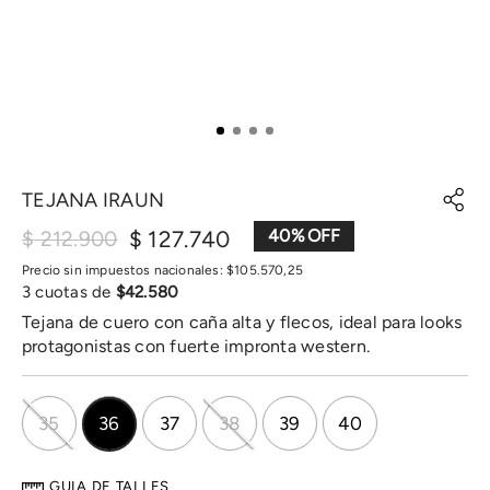
TEJANA IRAUN
$
127
.
740
40
%
$
212
.
900
Precio sin impuestos nacionales:
$
105
.
570
,
25
3
cuotas de
$
42
.
580
Tejana de cuero con caña alta y flecos, ideal para looks
protagonistas con fuerte impronta western.
35
36
37
38
39
40
GUIA DE TALLES