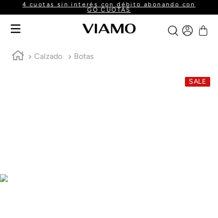
4 cuotas sin interés con débito abonando con
GO CUOTAS
Calzado
Botas
SALE