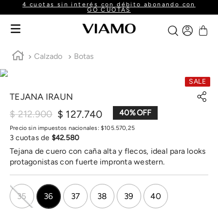
4 cuotas sin interés con débito abonando con
GO CUOTAS
Calzado
Botas
SALE
TEJANA IRAUN
$
127
.
740
40
%
$
212
.
900
Precio sin impuestos nacionales:
$
105
.
570
,
25
3
cuotas de
$
42
.
580
Tejana de cuero con caña alta y flecos, ideal para looks
protagonistas con fuerte impronta western.
35
36
37
38
39
40