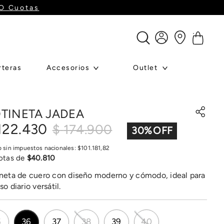
GO Cuotas
rteras
Accesorios
Outlet
TINETA JADEA
122
.
430
$
174
.
900
30
%
o sin impuestos nacionales:
$
101
.
181
,
82
otas de
$
40
.
810
neta de cuero con diseño moderno y cómodo, ideal para
so diario versátil.
5
36
37
38
39
40