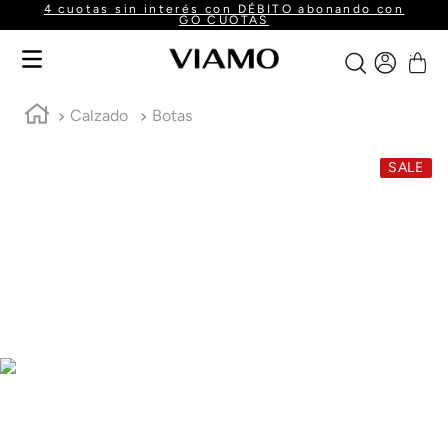
4 cuotas sin interés con DÉBITO abonando con
GO CUOTAS
Calzado
Botas
SALE