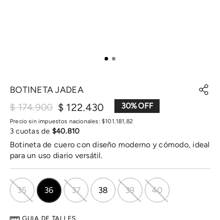
BOTINETA JADEA
$
122
.
430
30
%
$
174
.
900
Precio sin impuestos nacionales:
$
101
.
181
,
82
3
cuotas de
$
40
.
810
Botineta de cuero con diseño moderno y cómodo, ideal
para un uso diario versátil.
35
36
37
38
39
40
GUIA DE TALLES