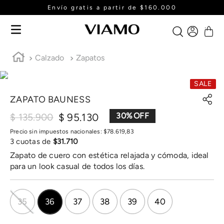
Envío gratis a partir de $160.000
Calzado
Zapatos
SALE
ZAPATO BAUNESS
$
95
.
130
30
%
$
135
.
900
Precio sin impuestos nacionales:
$
78
.
619
,
83
3
cuotas de
$
31
.
710
Zapato de cuero con estética relajada y cómoda, ideal
para un look casual de todos los días.
35
36
37
38
39
40