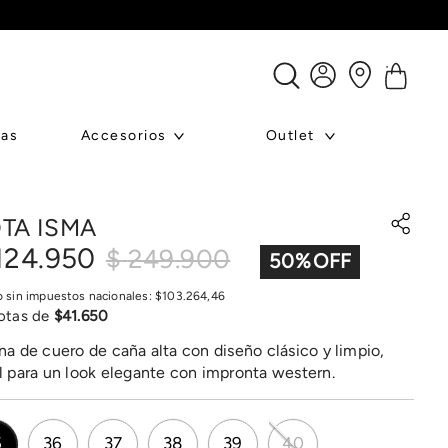
ras
Accesorios
Outlet
TA ISMA
124
.
950
$
249
.
900
50
%
o sin impuestos nacionales:
$
103
.
264
,
46
otas de
$
41
.
650
na de cuero de caña alta con diseño clásico y limpio,
l para un look elegante con impronta western.
5
36
37
38
39
40