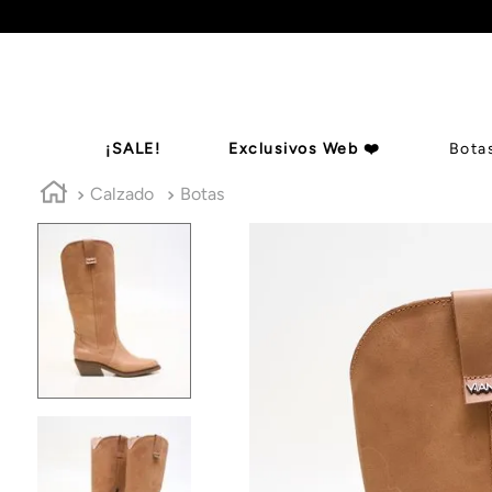
¡SALE!
Exclusivos Web ❤️
Bota
Calzado
Botas
Botas De Ca
Billeteras
Zapatos
Mules
B