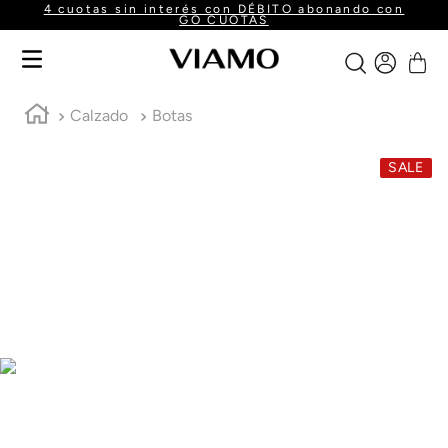
4 cuotas sin interés con DÉBITO abonando con
GO CUOTAS
Calzado
Botas
SALE