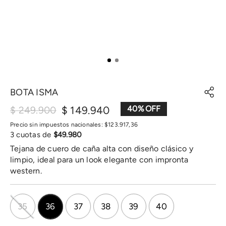
BOTA ISMA
$
149
.
940
40
%
$
249
.
900
Precio sin impuestos nacionales:
$
123
.
917
,
36
3
cuotas de
$
49
.
980
Tejana de cuero de caña alta con diseño clásico y
limpio, ideal para un look elegante con impronta
western.
35
36
37
38
39
40