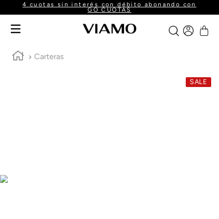
4 cuotas sin interés con débito abonando con
GO CUOTAS
Carteras
SALE