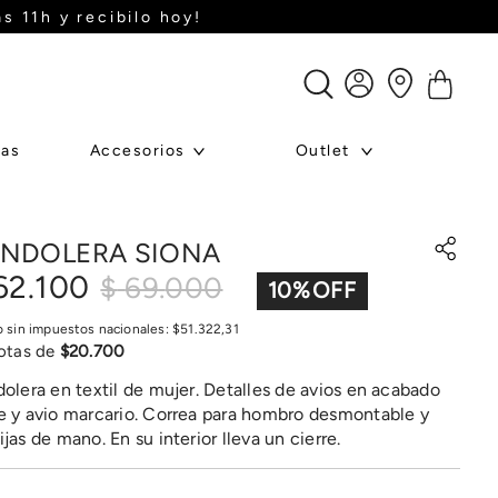
GO Cuotas
ras
Accesorios
Outlet
NDOLERA SIONA
62
.
100
$
69
.
000
10
%
o sin impuestos nacionales:
$
51
.
322
,
31
otas de
$
20
.
700
olera en textil de mujer. Detalles de avios en acabado
 y avio marcario. Correa para hombro desmontable y
jas de mano. En su interior lleva un cierre.