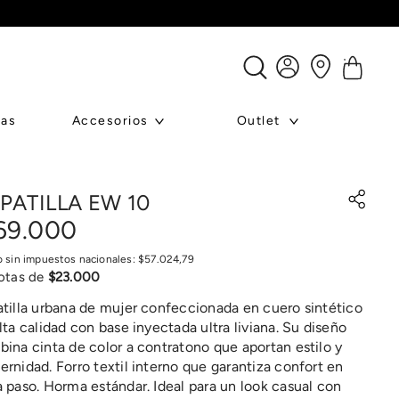
ras
Accesorios
Outlet
PATILLA EW 10
69
.
000
o sin impuestos nacionales:
$
57
.
024
,
79
otas de
$
23
.
000
tilla urbana de mujer confeccionada en cuero sintético
lta calidad con base inyectada ultra liviana. Su diseño
ina cinta de color a contratono que aportan estilo y
rnidad. Forro textil interno que garantiza confort en
 paso. Horma estándar. Ideal para un look casual con