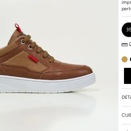
impr
pert
3
DET
CUI