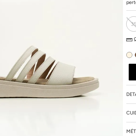
pert
3
DET
CUI
MÉT