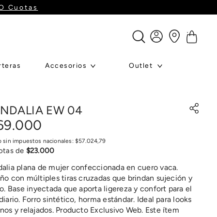
s 11h y recibilo hoy!
rteras
Accesorios
Outlet
NDALIA EW 04
69
.
000
o sin impuestos nacionales:
$
57
.
024
,
79
otas de
$
23
.
000
alia plana de mujer confeccionada en cuero vaca.
ño con múltiples tiras cruzadas que brindan sujeción y
lo. Base inyectada que aporta ligereza y confort para el
diario. Forro sintético, horma estándar. Ideal para looks
nos y relajados. Producto Exclusivo Web. Este ítem