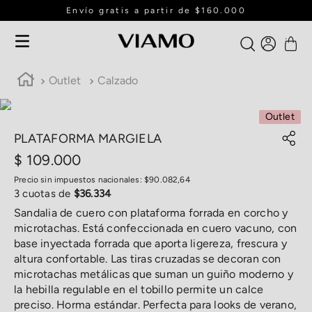
Envío gratis a partir de $160.000
Outlet
Calzado
Outlet
PLATAFORMA MARGIELA
$
109
.
000
Precio sin impuestos nacionales:
$
90
.
082
,
64
3
cuotas de
$
36
.
334
Sandalia de cuero con plataforma forrada en corcho y
microtachas. Está confeccionada en cuero vacuno, con
base inyectada forrada que aporta ligereza, frescura y
altura confortable. Las tiras cruzadas se decoran con
microtachas metálicas que suman un guiño moderno y
la hebilla regulable en el tobillo permite un calce
preciso. Horma estándar. Perfecta para looks de verano,