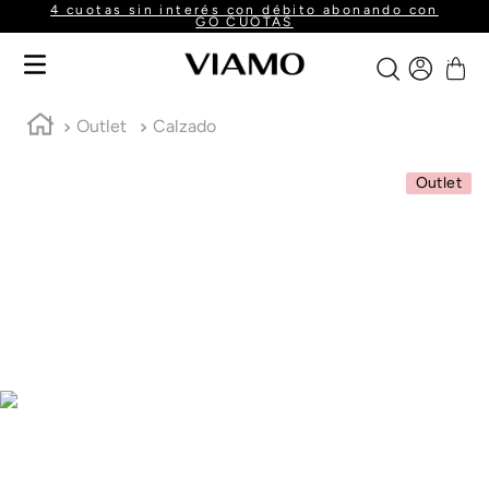
4 cuotas sin interés con débito abonando con
GO CUOTAS
Outlet
Calzado
Outlet