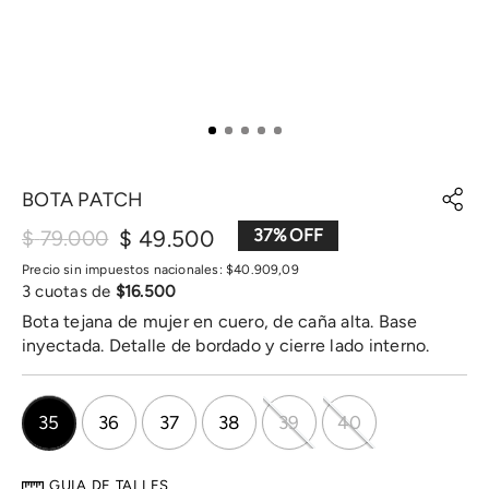
BOTA PATCH
$
49
.
500
37
%
$
79
.
000
Precio sin impuestos nacionales:
$
40
.
909
,
09
3
cuotas de
$
16
.
500
Bota tejana de mujer en cuero, de caña alta. Base
inyectada. Detalle de bordado y cierre lado interno.
35
36
37
38
39
40
GUIA DE TALLES