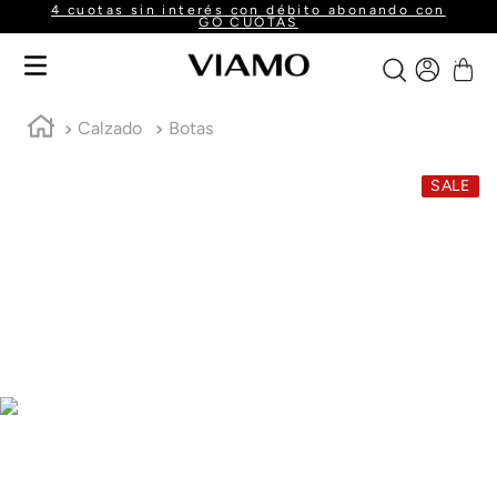
4 cuotas sin interés con débito abonando con
GO CUOTAS
Calzado
Botas
SALE