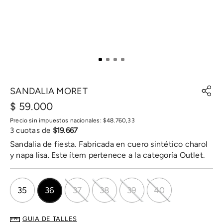
SANDALIA MORET
$
59
.
000
Precio sin impuestos nacionales:
$
48
.
760
,
33
3
cuotas de
$
19
.
667
Sandalia de fiesta. Fabricada en cuero sintético charol
y napa lisa. Este ítem pertenece a la categoría Outlet.
35
36
37
38
39
40
GUIA DE TALLES