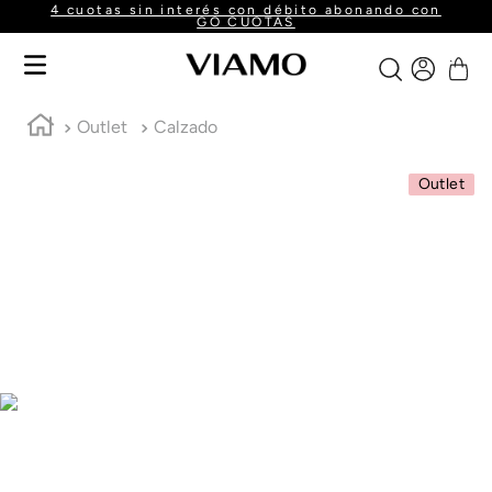
4 cuotas sin interés con débito abonando con
GO CUOTAS
Outlet
Calzado
Outlet