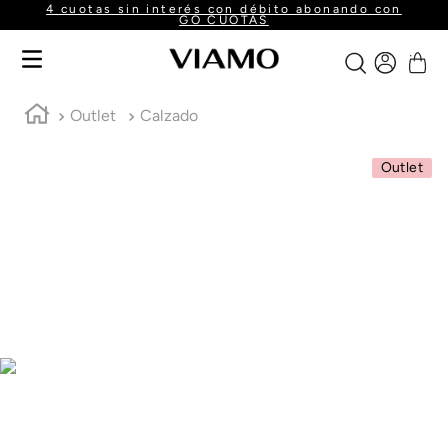
4 cuotas sin interés con débito abonando con
GO CUOTAS
Outlet
Calzado
Outlet