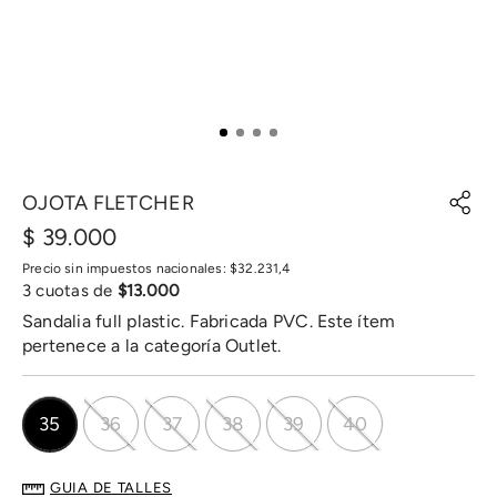
OJOTA FLETCHER
$
39
.
000
Precio sin impuestos nacionales:
$
32
.
231
,
4
3
cuotas de
$
13
.
000
Sandalia full plastic. Fabricada PVC. Este ítem
pertenece a la categoría Outlet.
35
36
37
38
39
40
GUIA DE TALLES