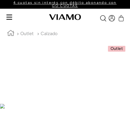
4 cuotas sin interés con débito abonando con
GO CUOTAS
Outlet
Calzado
Outlet