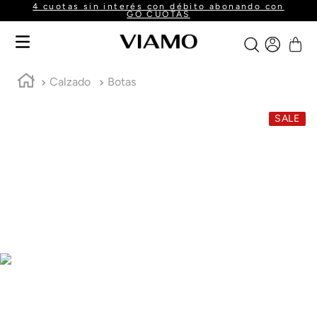
4 cuotas sin interés con débito abonando con
GO CUOTAS
Calzado
Botas
SALE