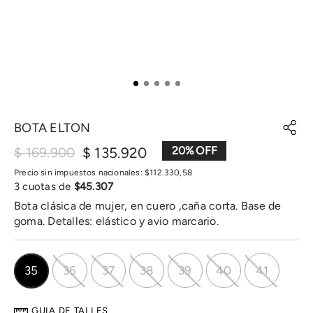
BOTA ELTON
$
135
.
920
20
%
$
169
.
900
Precio sin impuestos nacionales:
$
112
.
330
,
58
3
cuotas de
$
45
.
307
Bota clásica de mujer, en cuero ,caña corta. Base de
goma. Detalles: elástico y avio marcario.
35
36
37
38
39
40
41
GUIA DE TALLES