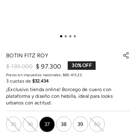
BOTIN FITZ ROY
$
97
.
300
30
%
$
139
.
000
Precio sin impuestos nacionales:
$
80
.
413
,
22
3
cuotas de
$
32
.
434
¡Exclusivo tienda online! Borcego de cuero con
plataforma y diseño con hebilla, ideal para looks
urbanos con actitud.
35
36
37
38
39
40