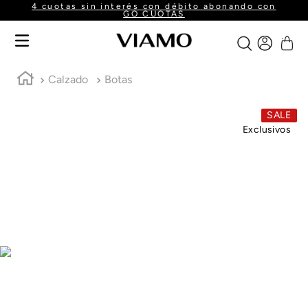
4 cuotas sin interés con débito abonando con
GO CUOTAS
Calzado
Botas
SALE
Exclusivos