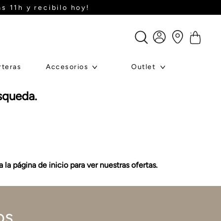
s 11h y recibilo hoy!
rteras
Accesorios
Outlet
squeda.
la página de inicio para ver nuestras ofertas.
os