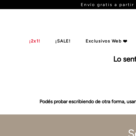
Envío gratis a parti
¡2x1!
¡SALE!
Exclusivos Web ❤️
Lo sen
Botas De Ca
Billeteras
Zapatos
Mules
B
Podés probar escribiendo de otra forma, usand
S