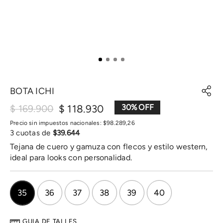
BOTA ICHI
$
118
.
930
30
%
$
169
.
900
Precio sin impuestos nacionales:
$
98
.
289
,
26
3
cuotas de
$
39
.
644
Tejana de cuero y gamuza con flecos y estilo western,
ideal para looks con personalidad.
35
36
37
38
39
40
GUIA DE TALLES