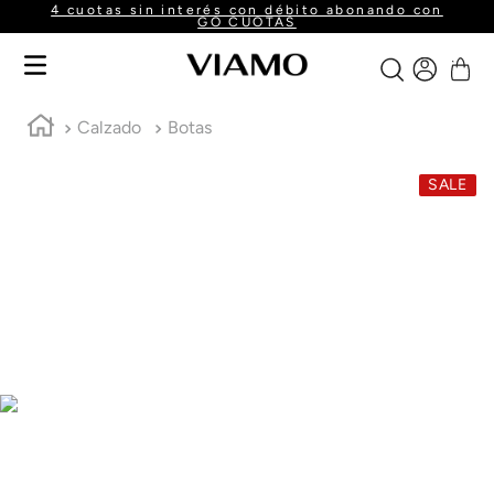
4 cuotas sin interés con débito abonando con
GO CUOTAS
Calzado
Botas
SALE