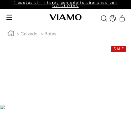
4 cuotas sin interés con débito abonando con
GO CUOTAS
Calzado
Botas
SALE