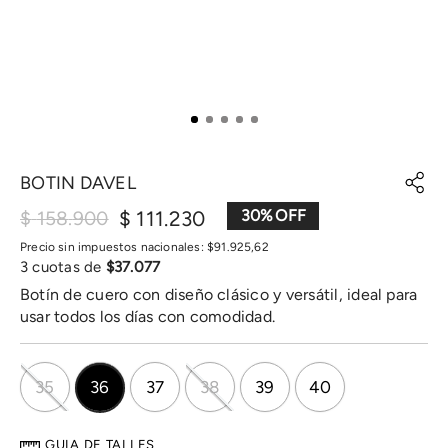
BOTIN DAVEL
$
111
.
230
30
%
$
158
.
900
Precio sin impuestos nacionales:
$
91
.
925
,
62
3
cuotas de
$
37
.
077
Botín de cuero con diseño clásico y versátil, ideal para
usar todos los días con comodidad.
35
36
37
38
39
40
GUIA DE TALLES