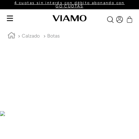
4 cuotas sin interés con débito abonando con
GO CUOTAS
Calzado
Botas