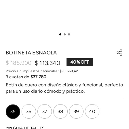
BOTINETA ESNAOLA
$
113
.
340
40
%
$
188
.
900
Precio sin impuestos nacionales:
$
93
.
669
,
42
3
cuotas de
$
37
.
780
Botín de cuero con diseño clásico y funcional, perfecto
para un uso diario cómodo y práctico.
35
36
37
38
39
40
GUIA DE TALLES