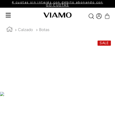
4 cuotas sin interés con débito abonando con
GO CUOTAS
Calzado
Botas
SALE