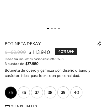
BOTINETA DEKAY
$
113
.
940
40
%
$
189
.
900
Precio sin impuestos nacionales:
$
94
.
165
,
29
3
cuotas de
$
37
.
980
Botineta de cuero y gamuza con diseño urbano y
carácter, ideal para looks con personalidad.
35
36
37
38
39
40
GUIA DE TALLES