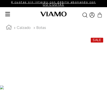
4 cuotas sin interés con débito abonando con
GO CUOTAS
Calzado
Botas
SALE