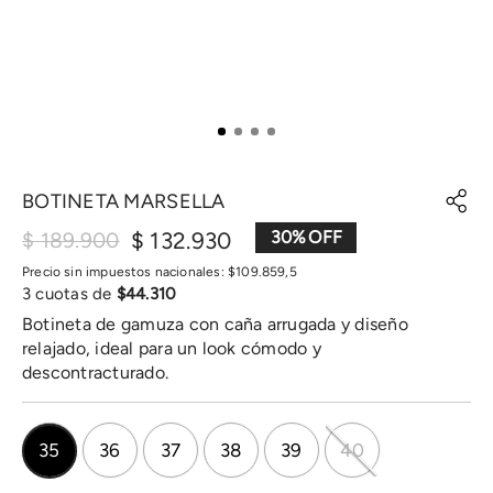
BOTINETA MARSELLA
$
132
.
930
30
%
$
189
.
900
Precio sin impuestos nacionales:
$
109
.
859
,
5
3
cuotas de
$
44
.
310
Botineta de gamuza con caña arrugada y diseño
relajado, ideal para un look cómodo y
descontracturado.
35
36
37
38
39
40