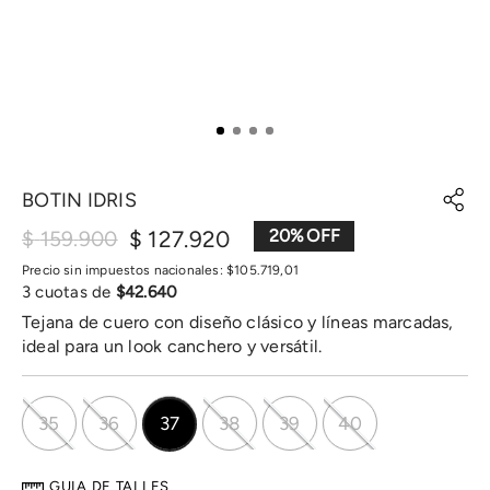
BOTIN IDRIS
$
127
.
920
20
%
$
159
.
900
Precio sin impuestos nacionales:
$
105
.
719
,
01
3
cuotas de
$
42
.
640
Tejana de cuero con diseño clásico y líneas marcadas,
ideal para un look canchero y versátil.
35
36
37
38
39
40
GUIA DE TALLES