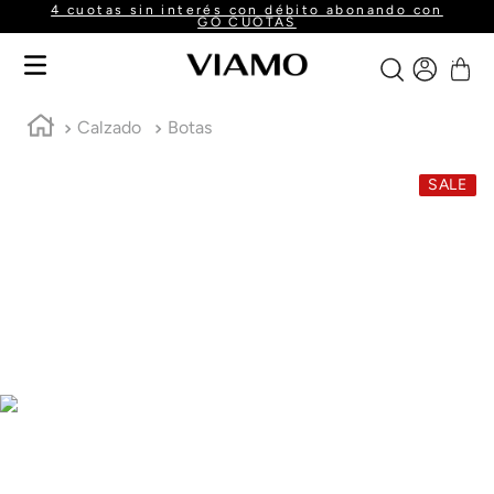
4 cuotas sin interés con débito abonando con
GO CUOTAS
Calzado
Botas
SALE