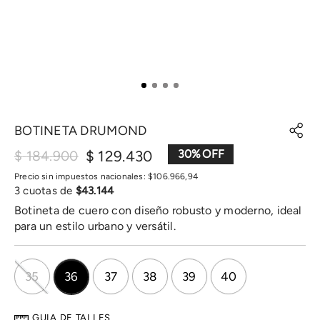
BOTINETA DRUMOND
$
129
.
430
30
%
$
184
.
900
Precio sin impuestos nacionales:
$
106
.
966
,
94
3
cuotas de
$
43
.
144
Botineta de cuero con diseño robusto y moderno, ideal
para un estilo urbano y versátil.
35
36
37
38
39
40
GUIA DE TALLES