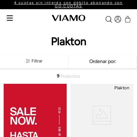
4 cuotas sin interés con débito abonando con
GO CUOTAS
Plakton
Filtrar
Ordenar por
9
Productos
Plakton