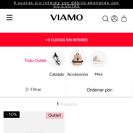
4 cuotas sin interés con débito abonando con
GO CUOTAS
Todo Outlet
Calzado
Accesorios
Mini
Filtrar
Ordenar por
1
Producto
10
%
Outlet