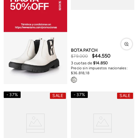
BOTA PATCH
$
44
.
550
$
79
.
000
3
cuotas de
$
14
.
850
Precio sin impuestos nacionales:
$
36
.
818
,
18
37
%
37
%
SALE
SALE