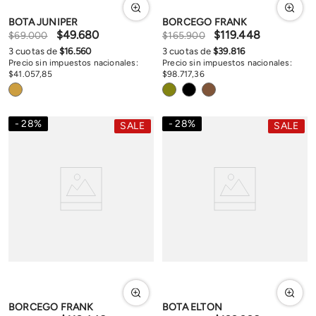
BOTA JUNIPER
BORCEGO FRANK
$
49
.
680
$
119
.
448
$
69
.
000
$
165
.
900
3
cuotas de
$
16
.
560
3
cuotas de
$
39
.
816
Precio sin impuestos nacionales:
Precio sin impuestos nacionales:
$
41
.
057
,
85
$
98
.
717
,
36
28
%
28
%
SALE
SALE
BORCEGO FRANK
BOTA ELTON