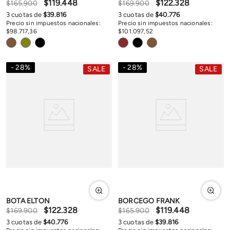
$
119
.
448
$
122
.
328
$
165
.
900
$
169
.
900
3
cuotas de
$
39
.
816
3
cuotas de
$
40
.
776
Precio sin impuestos nacionales:
Precio sin impuestos nacionales:
$
98
.
717
,
36
$
101
.
097
,
52
28
%
28
%
SALE
SALE
BOTA ELTON
BORCEGO FRANK
$
122
.
328
$
119
.
448
$
169
.
900
$
165
.
900
3
cuotas de
$
40
.
776
3
cuotas de
$
39
.
816