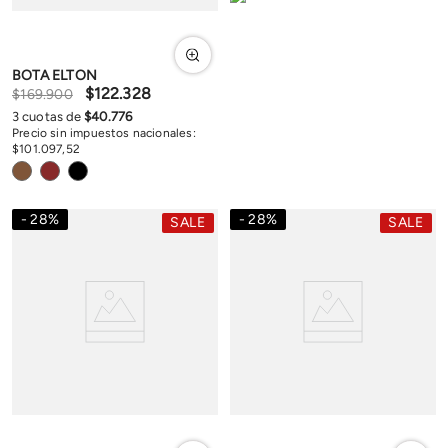
BOTA ELTON
$
122
.
328
$
169
.
900
3
cuotas de
$
40
.
776
Precio sin impuestos nacionales:
$
101
.
097
,
52
28
%
28
%
SALE
SALE