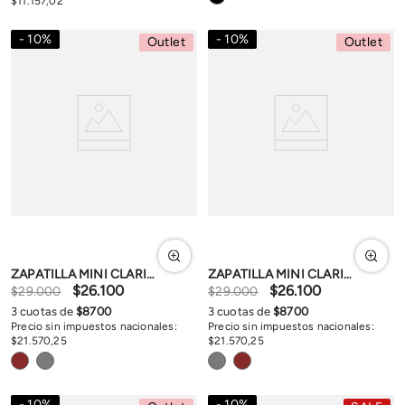
$
11
.
157
,
02
10
%
10
%
Outlet
Outlet
ZAPATILLA MINI CLARITY
ZAPATILLA MINI CLARITY
$
26
.
100
$
26
.
100
$
29
.
000
$
29
.
000
3
cuotas de
$
8700
3
cuotas de
$
8700
Precio sin impuestos nacionales:
Precio sin impuestos nacionales:
$
21
.
570
,
25
$
21
.
570
,
25
10
%
10
%