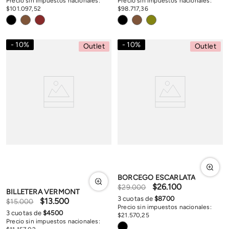
Precio sin impuestos nacionales:
Precio sin impuestos nacionales:
$
101
.
097
,
52
$
98
.
717
,
36
10
%
10
%
Outlet
Outlet
BORCEGO ESCARLATA
$
26
.
100
$
29
.
000
BILLETERA VERMONT
3
cuotas de
$
8700
$
13
.
500
$
15
.
000
Precio sin impuestos nacionales:
3
cuotas de
$
4500
$
21
.
570
,
25
Precio sin impuestos nacionales: