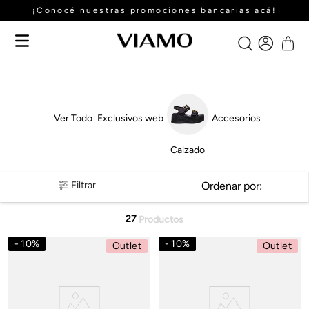
¡Conocé nuestras promociones bancarias acá!
Ver Todo
Exclusivos web
Accesorios
Calzado
Filtrar
Ordenar por
27
Productos
10
%
10
%
Outlet
Outlet