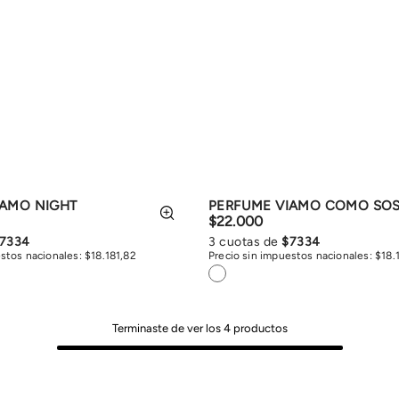
IAMO NIGHT
PERFUME VIAMO COMO SO
$
22
.
000
7334
3
cuotas de
$
7334
estos nacionales:
$
18
.
181
,
82
Precio sin impuestos nacionales:
$
18
.
Terminaste de ver los
4
productos