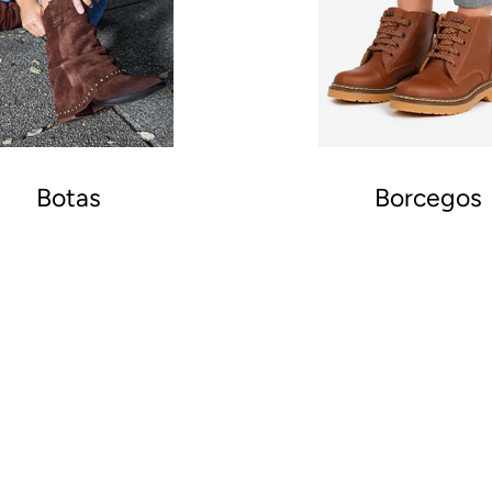
Botas
Borcegos
eguí tu pasión por los zapat