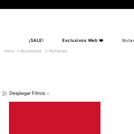
¡SALE!
Exclusivos Web ❤️
Bota
Accesorios
Perfumes
Botas De Ca
Billeteras
Zapatos
Mules
B
Desplegar
Filtros