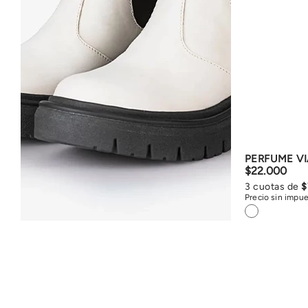
PERFUME V
$
22
.
000
3
cuotas de
$
Precio sin impu