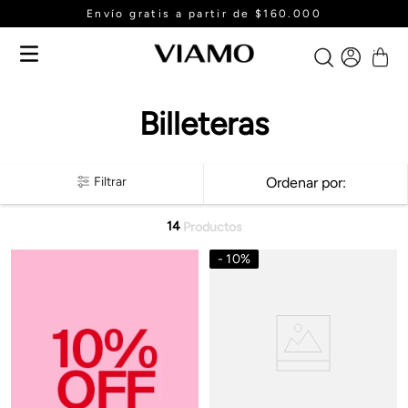
Envío gratis a partir de $160.000
Billeteras
Filtrar
Ordenar por
14
Productos
10
%