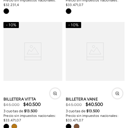
Precio sin impuestos nacionales:
Precio sin impuestos nacionales:
$
32
.
231
,
4
$
33
.
471
,
07
10
%
10
%
BILLETERA VITTA
BILLETERA VANE
$
40
.
500
$
40
.
500
$
45
.
000
$
45
.
000
3
cuotas de
$
13
.
500
3
cuotas de
$
13
.
500
Precio sin impuestos nacionales:
Precio sin impuestos nacionales:
$
33
.
471
,
07
$
33
.
471
,
07