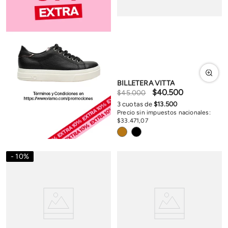
BILLETERA VITTA
$
40
.
500
$
45
.
000
3
cuotas de
$
13
.
500
Precio sin impuestos nacionales:
$
33
.
471
,
07
10
%