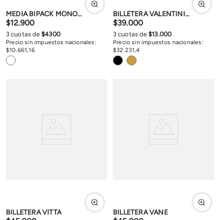
MEDIA BIPACK MONOGRAM
BILLETERA VALENTINIANA
$
12
.
900
$
39
.
000
3
cuotas de
$
4300
3
cuotas de
$
13
.
000
Precio sin impuestos nacionales:
Precio sin impuestos nacionales:
$
10
.
661
,
16
$
32
.
231
,
4
BILLETERA VITTA
BILLETERA VANE