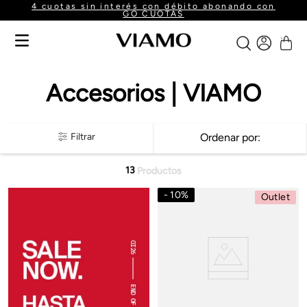
4 cuotas sin interés con débito abonando con
GO CUOTAS
Accesorios | VIAMO
Filtrar
Ordenar por
13
Productos
10
%
Outlet