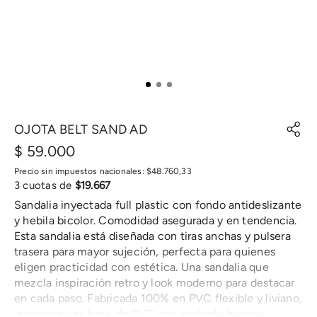
OJOTA BELT SAND AD
$
59
.
000
Precio sin impuestos nacionales:
$
48
.
760
,
33
3
cuotas de
$
19
.
667
Sandalia inyectada full plastic con fondo antideslizante
y hebila bicolor. Comodidad asegurada y en tendencia.
Esta sandalia está diseñada con tiras anchas y pulsera
trasera para mayor sujeción, perfecta para quienes
eligen practicidad con estética. Una sandalia que
mezcla inspiración retro y look moderno para destacar
en cada paso. Fabricada 100% en PVC flexible y liviano,
incorpora una base de PVC con acabado bicolor,