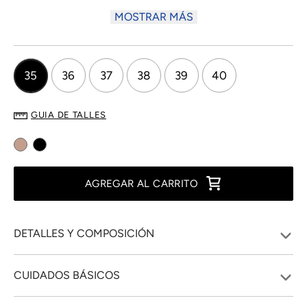
brindando un toque moderno. Su gran protagonista es
MOSTRAR MÁS
la hebilla decorativa oversize, que eleva su presencia
con un aire audaz y contemporáneo. Este ítem
pertenece a la categoría de outlet.
35
36
37
38
39
40
GUIA DE TALLES
AGREGAR AL CARRITO
DETALLES Y COMPOSICIÓN
CUIDADOS BÁSICOS