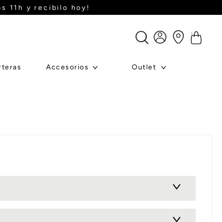
s 11h y recibilo hoy!
rteras
Accesorios
Outlet