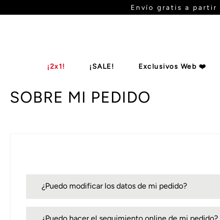
Envío gratis a parti
¡2x1!
¡SALE!
Exclusivos Web ❤️
SOBRE MI PEDIDO
Botas De Ca
Billeteras
Zapatos
Mules
B
¿Puedo modificar los datos de mi pedido?
¿Puedo hacer el seguimiento online de mi pedido?