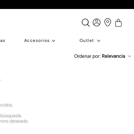
ras
Accesorios
Outlet
Ordenar por
Relevancia
o
cidos.
a búsqueda.
rmino deseado.