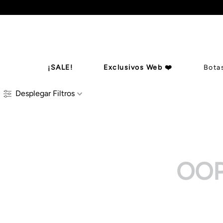
¡SALE!
Exclusivos Web ❤️
Bota
Desplegar
Filtros
Botas De Ca
Billeteras
Zapatos
Mules
B
OOP