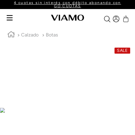
4 cuotas sin interés con débito abonando con
GO CUOTAS
Calzado
Botas
SALE