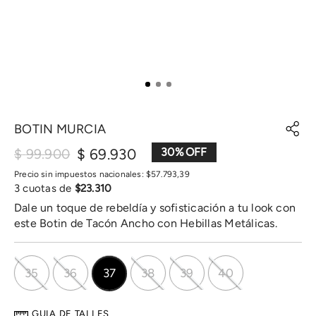
BOTIN MURCIA
$
69
.
930
30
%
$
99
.
900
Precio sin impuestos nacionales:
$
57
.
793
,
39
3
cuotas de
$
23
.
310
Dale un toque de rebeldía y sofisticación a tu look con
este Botin de Tacón Ancho con Hebillas Metálicas.
35
36
37
38
39
40
GUIA DE TALLES